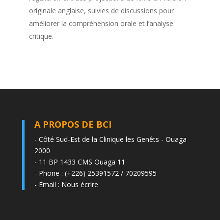
originale anglaise, suivies de discussions pour
améliorer la compréhension orale et l’analyse
critique.
A PROPOS DE BCI
- Côté Sud-Est de la Clinique les Genêts - Ouaga
2000
- 11 BP 1433 CMS Ouaga 11
- Phone : (+226) 25391572 / 70209595
- Email :
Nous écrire